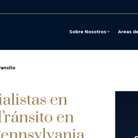
Sobre Nosotros
Areas de
ransito
alistas en
Tránsito en
ennsylvania.