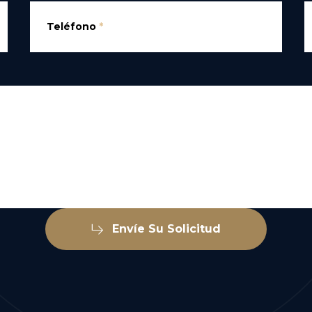
Teléfono
*
Envíe Su Solicitud