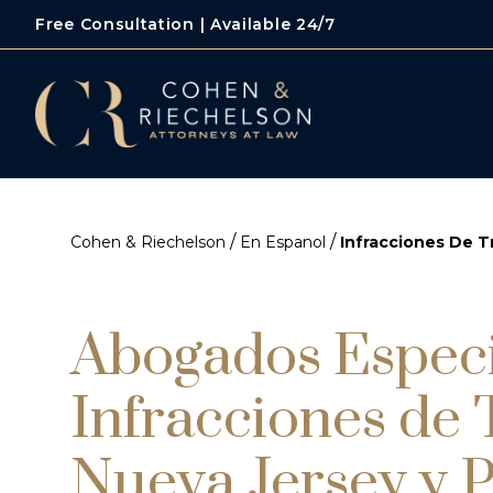
Free Consultation | Available 24/7
/
/
Cohen & Riechelson
En Espanol
Infracciones De T
Abogados Especi
Infracciones de 
Nueva Jersey y P