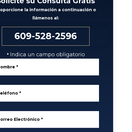
Solicite su Consulta Gratis
roporcione la información a continuación o
llámenos al:
609-528-2596
Indica un campo obligatorio
*
Nombre
*
eléfono
*
orreo Electrónico
*