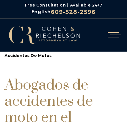
Free Consultation | Available 24/7
609-528-2596
English
/
/
/
Cohen & Riechelson
En Espanol
Lesiones Personales
Accidentes De Motos
Abogados de
accidentes de
moto en el